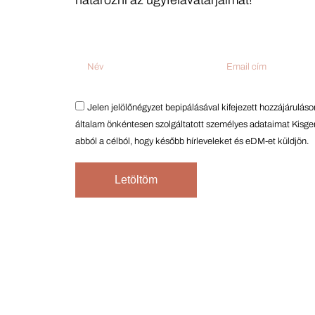
határozni az ügyfélavatárjaimat!
Jelen jelölőnégyzet bepipálásával kifejezett hozzájárulá
általam önkéntesen szolgáltatott személyes adataimat Kisger
abból a célból, hogy később hírleveleket és eDM-et küldjön.
Letöltöm