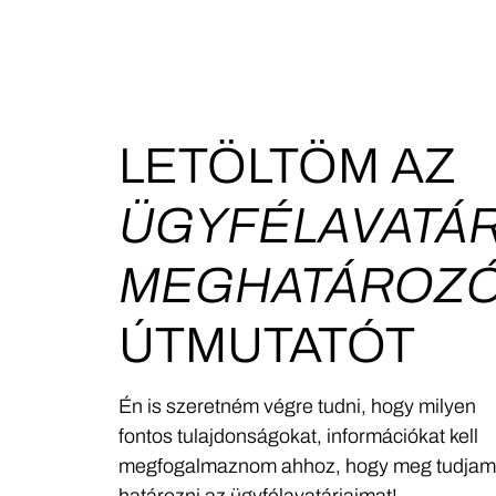
LETÖLTÖM AZ
ÜGYFÉLAVATÁ
MEGHATÁROZ
ÚTMUTATÓT
Én is szeretném végre tudni, hogy milyen
fontos tulajdonságokat, információkat kell
megfogalmaznom ahhoz, hogy meg tudja