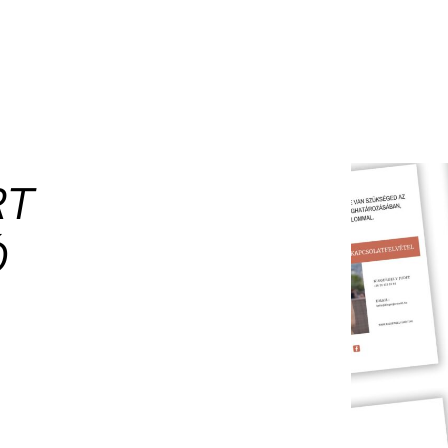
RT
Ó
m