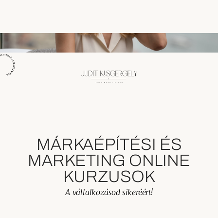
ások online kurzusokba öntve.
MÁRKAÉPÍTÉSI ÉS
MARKETING ONLINE
KURZUSOK
A vállalkozásod sikeréért!