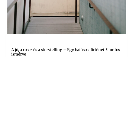
A jó, a rossz és a storytelling – Egy hatásos történet 5 fontos
ismérve
2022-07-20
A storytellingről röviden A történetmesélés, mai divatos
szóval mondva a storytelling nagy múltra tekint vissza.
Gondoljunk csak az emberiség történetének első
alkotásaira a barlangrajzokra –
Tovább olvasom »