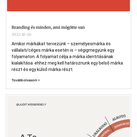
Branding és minden, ami mögötte van
2022-10-26
Amikor márkákat tervezünk – személyesmárka és
vállalati/céges márka esetén is – végigmegyünk egy
folyamaton. A folyamat célja a márka identitásának
kialakítása: ehhez meg kell határoznunk egy belső márka
részt és egy külső márka részt.
Tovább olvasom »